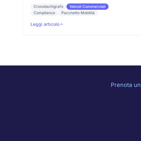
Cronotachigrafo
Veicoli Commerciali
Compliance
Pacchetto Mobilità
Leggi articolo
Prenota una