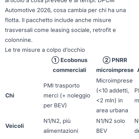
articolo a cosa prevede e ai tempi:
DPCM
Automotive 2026, cosa cambia per chi ha una
flotta
. Il pacchetto include anche misure
trasversali come
leasing sociale, retrofit e
colonnine
.
Le tre misure a colpo d’occhio
① Ecobonus
② PNRR
commerciali
microimprese
Microimprese
PMI trasporto
(<10 addetti,
P
Chi
merci (+ noleggio
<2 mln) in
m
per BEV)
area urbana
N1/N2, più
N1/N2 solo
N
Veicoli
alimentazioni
BEV
d