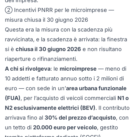
dell’impresa.
② Incentivi PNRR per le microimprese —
misura chiusa il 30 giugno 2026
Questa era la misura con la scadenza più
ravvicinata, e la scadenza è arrivata: la finestra
si è
chiusa il 30 giugno 2026
e non risultano
riaperture o rifinanziamenti.
A chi si rivolgeva
: le
microimprese
— meno di
10 addetti e fatturato annuo sotto i 2 milioni di
euro — con sede in un’
area urbana funzionale
(FUA)
, per l’acquisto di veicoli commerciali
N1 o
N2 esclusivamente elettrici (BEV)
. Il contributo
arrivava fino al
30% del prezzo d’acquisto
, con
un tetto di
20.000 euro per veicolo
, gestito