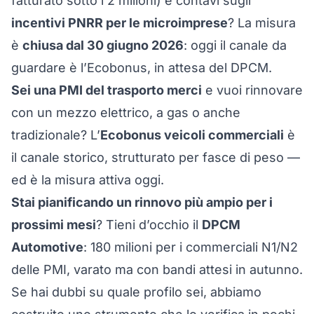
fatturato sotto i 2 milioni) e contavi sugli
incentivi PNRR per le microimprese
? La misura
è
chiusa dal 30 giugno 2026
: oggi il canale da
guardare è l’Ecobonus, in attesa del DPCM.
Sei una PMI del trasporto merci
e vuoi rinnovare
con un mezzo elettrico, a gas o anche
tradizionale? L’
Ecobonus veicoli commerciali
è
il canale storico, strutturato per fasce di peso —
ed è la misura attiva oggi.
Stai pianificando un rinnovo più ampio per i
prossimi mesi
? Tieni d’occhio il
DPCM
Automotive
: 180 milioni per i commerciali N1/N2
delle PMI, varato ma con bandi attesi in autunno.
Se hai dubbi su quale profilo sei, abbiamo