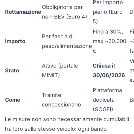
Per importo
Obbligatoria per
Rottamazione
pieno (Euro
D
non-BEV (Euro 4)
5)
Fino a 30%,
F
Per fascia di
Importo
max ~20.000
~
peso/alimentazione
€
(
V
Attivo (portale
Chiusa il
Stato
at
MIMIT)
30/06/2026
a
Piattaforma
Tramite
Come
dedicata
B
concessionario
(SOGEI)
Le misure non sono necessariamente cumulabili
tra loro sullo stesso veicolo: ogni bando