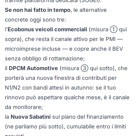
tramite piattaforma dedicata (SOGEI).
Se non hai fatto in tempo
, le alternative
concrete oggi sono tre:
l’
Ecobonus veicoli commerciali
(misura ① qui
sopra), che resta il canale attivo per le PMI —
microimprese incluse — e copre anche il BEV
senza obbligo di rottamazione;
il
DPCM Automotive
(misura ③ qui sotto), che
porterà una nuova finestra di contributi per
N1/N2 con bandi attesi in autunno: se il tuo
rinnovo può aspettare qualche mese, è il canale
da monitorare;
la
Nuova Sabatini
sul piano del finanziamento
(ne parliamo più sotto), cumulabile entro i limiti