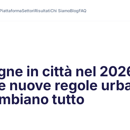
Piattaforma
Settori
Risultati
Chi Siamo
Blog
FAQ
ne in città nel 202
le nuove regole urb
mbiano tutto