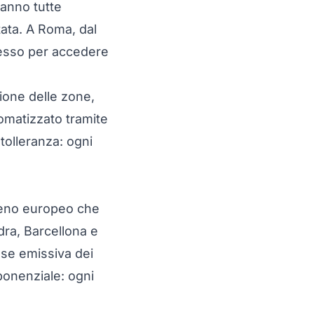
hanno tutte
tata. A Roma, dal
messo per accedere
sione delle zone,
omatizzato tramite
tolleranza: ogni
meno europeo che
dra, Barcellona e
sse emissiva dei
ponenziale: ogni