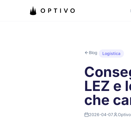
Vai al contenuto principale
Blog
Logistica
Conseg
LEZ e 
che ca
2026-04-07
Optivo