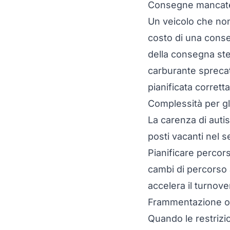
Consegne mancate 
Un veicolo che non
costo di una conse
della consegna stes
carburante sprecat
pianificata corret
Complessità per gli
La
carenza di autist
posti vacanti nel s
Pianificare percors
cambi di percorso a
accelera il turnove
Frammentazione o
Quando le restrizi