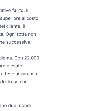
vo fallito. Il
superiore al costo
l cliente, il
ta. Ogni rotta non
gne successive.
roblema. Con 22.000
ore elevato.
 attese ai varchi o
 di stress che
reano due mondi