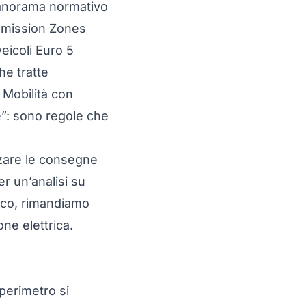
 panorama normativo
 Emission Zones
veicoli Euro 5
he tratte
 Mobilità con
re”: sono regole che
zzare le consegne
er un’analisi su
rico, rimandiamo
one elettrica
.
 perimetro si