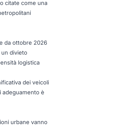
no citate come una
metropolitani
tire da ottobre 2026
 un divieto
nsità logistica
ficativa dei veicoli
 di adeguamento è
zioni urbane vanno