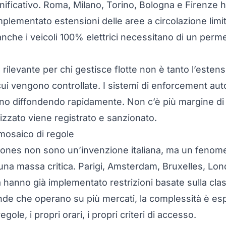
nificativo. Roma, Milano, Torino, Bologna e Firenze 
mplementato estensioni delle aree a circolazione limi
anche i veicoli 100% elettrici necessitano di un per
rilevante per chi gestisce flotte non è tanto l’esten
cui vengono controllate. I sistemi di enforcement aut
no diffondendo rapidamente. Non c’è più margine di 
zzato viene registrato e sanzionato.
mosaico di regole
ones non sono un’invenzione italiana, ma un feno
na massa critica. Parigi, Amsterdam, Bruxelles, Lon
tà hanno già implementato restrizioni basate sulla cla
iende che operano su più mercati, la complessità è es
regole, i propri orari, i propri criteri di accesso.