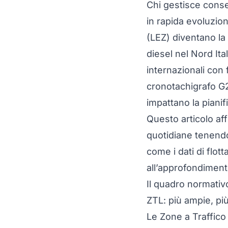
Chi gestisce conse
in rapida evoluzio
(LEZ) diventano la 
diesel nel Nord Ita
internazionali con f
cronotachigrafo G
impattano la pianif
Questo articolo af
quotidiane tenendo 
come i dati di flot
all’approfondimen
Il quadro normati
ZTL: più ampie, più
Le Zone a Traffico 