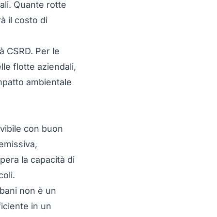
ali. Quante rotte
 il costo di
tà CSRD. Per le
le flotte aziendali
,
impatto ambientale
lvibile con buon
 emissiva,
pera la capacità di
oli.
rbani
non è un
iciente in un