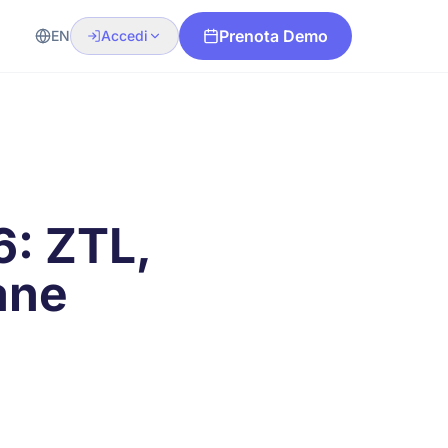
Prenota Demo
EN
Accedi
6: ZTL,
ane