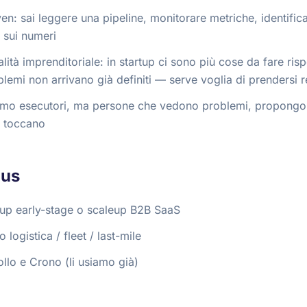
en: sai leggere una pipeline, monitorare metriche, identificar
 sui numeri
ità imprenditoriale: in startup ci sono più cose da fare ris
blemi non arrivano già definiti — serve voglia di prendersi 
mo esecutori, ma persone che vedono problemi, propongon
e toccano
lus
tup early-stage o scaleup B2B SaaS
ogistica / fleet / last-mile
ollo e Crono (li usiamo già)