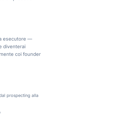
 da esecutore —
 e diventerai
amente coi founder
dal prospecting alla
e