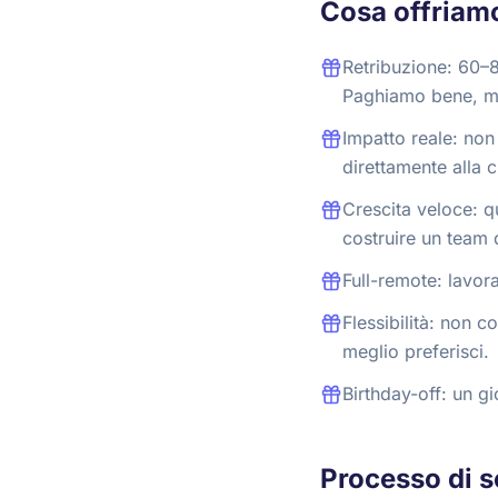
Cosa offriam
Retribuzione: 60–8
Paghiamo bene, ma
Impatto reale: non 
direttamente alla c
Crescita veloce: q
costruire un team 
Full-remote: lavo
Flessibilità: non c
meglio preferisci.
Birthday-off: un g
Processo di s