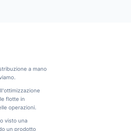
distribuzione a mano
lviamo.
ll'ottimizzazione
e flotte in
lle operazioni.
no visto una
ndo un prodotto