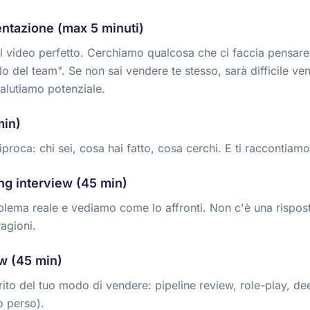
entazione (max 5 minuti)
l video perfetto. Cerchiamo qualcosa che ci faccia pensare
ello del team". Se non sai vendere te stesso, sarà difficile v
alutiamo potenziale.
min)
roca: chi sei, cosa hai fatto, cosa cerchi. E ti raccontiamo 
ng interview (45 min)
lema reale e vediamo come lo affronti. Non c'è una rispost
agioni.
ew (45 min)
ito del tuo modo di vendere: pipeline review, role-play, de
o perso).