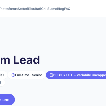
Piattaforma
Settori
Risultati
Chi Siamo
Blog
FAQ
am Lead
ia)
Full-time · Senior
60–80k OTE + variabile uncapp
6
zione