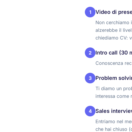
Video di pres
1
Non cerchiamo i
alzerebbe il liv
chiediamo CV: v
Intro call (30 
2
Conoscenza recip
Problem solvi
3
Ti diamo un prob
interessa come r
Sales intervi
4
Entriamo nel mer
che hai chiuso (