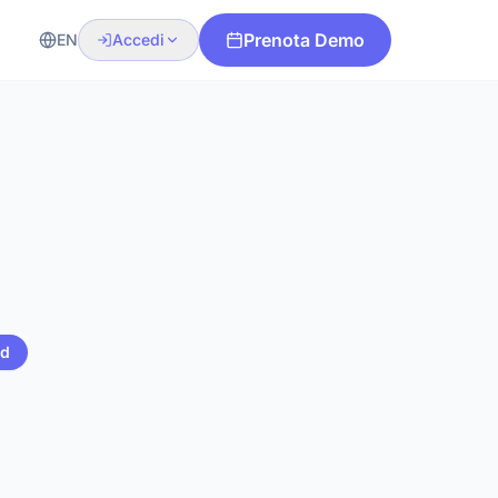
Prenota Demo
EN
Accedi
ed