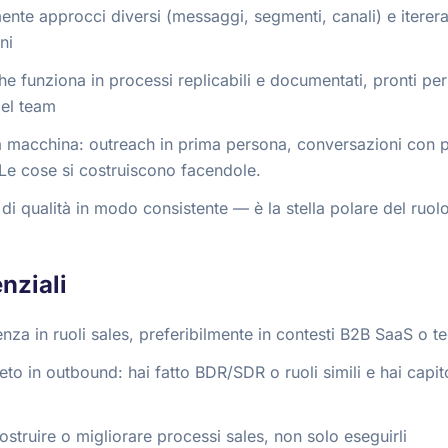
ente approcci diversi (messaggi, segmenti, canali) e itererai
ni
he funziona in processi replicabili e documentati, pronti per
el team
u la macchina: outreach in prima persona, conversazioni con p
 Le cose si costruiscono facendole.
di qualità in modo consistente — è la stella polare del ruolo
nziali
enza in ruoli sales, preferibilmente in contesti B2B SaaS o t
o in outbound: hai fatto BDR/SDR o ruoli simili e hai capi
ostruire o migliorare processi sales, non solo eseguirli