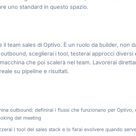
are uno standard in questo spazio.
 il team sales di Optivo. È un ruolo da builder, non
i outbound, sceglierai i tool, testerai approcci diversi
macchina che poi scalerà nel team. Lavorerai dirett
eale su pipeline e risultati.
hina outbound: definirai i flussi che funzionano per Optivo, 
booking del meeting
zzerai i tool del sales stack e lo farai evolvere quando serv