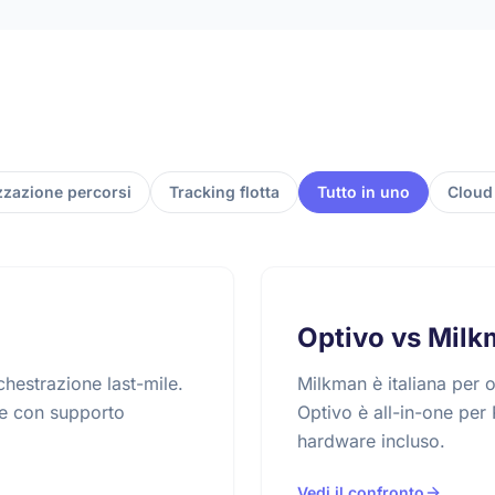
zzazione percorsi
Tracking flotta
Tutto in uno
Cloud
Optivo vs Milk
chestrazione last-mile.
Milkman è italiana per 
ane con supporto
Optivo è all-in-one per 
hardware incluso.
Vedi il confronto