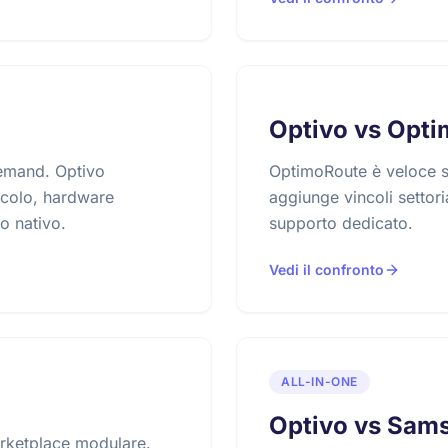
Optivo vs Opt
demand. Optivo
OptimoRoute è veloce s
ncolo, hardware
aggiunge vincoli settoria
no nativo.
supporto dedicato.
Vedi il confronto
ALL-IN-ONE
Optivo vs Sam
rketplace modulare.