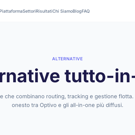
Piattaforma
Settori
Risultati
Chi Siamo
Blog
FAQ
ALTERNATIVE
rnative tutto-i
e che combinano routing, tracking e gestione flotta
onesto tra Optivo e gli all-in-one più diffusi.