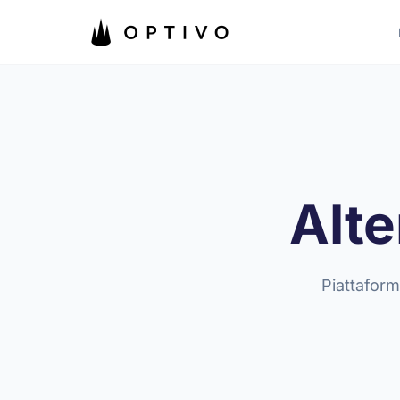
Vai al contenuto principale
Alte
Piattaform