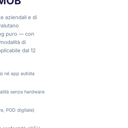
 TMOB
e aziendali e di
valutano
king puro — con
 modalità di
licabile dal 12
si né app autista
odalità senza hardware
ve, POD digitale)