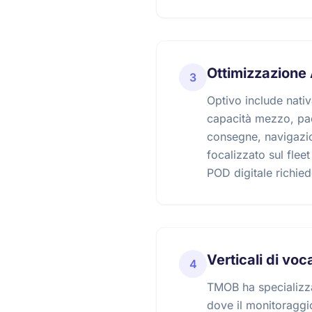
Ottimizzazione 
3
Optivo include nativ
capacità mezzo, pad
consegne, navigazio
focalizzato sul flee
POD digitale richied
Verticali di vo
4
TMOB ha specializzaz
dove il monitoraggio