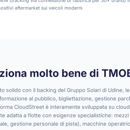
OEM (tracking via connessione di fabbrica per 30+ brand) i
ositivi aftermarket sui veicoli moderni
ziona molto bene di TMO
 solido con il backing del Gruppo Solari di Udine, le
nformazione al pubblico, bigliettazione, gestione parc
aforma CloudStreet è interamente sviluppata su clou
te adatta a flotte con esigenze specialistiche: mezzi
ale, gestione personale di pista), macchine operatric