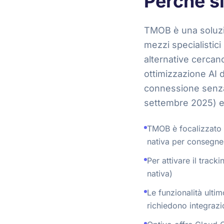
Perché s
TMOB è una soluzion
mezzi specialistic
alternative cercan
ottimizzazione AI d
connessione senza 
settembre 2025) e 
TMOB è focalizzato s
nativa per consegne
Per attivare il trac
nativa)
Le funzionalità ultim
richiedono integrazi