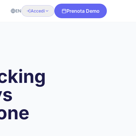
Prenota Demo
EN
Accedi
cking
vs
-one