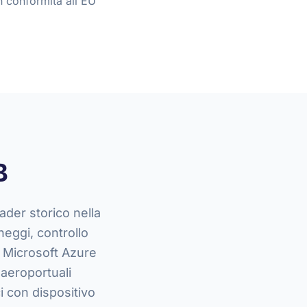
n conformità all'EU
B
ader storico nella
heggi, controllo
d Microsoft Azure
 aeroportuali
i con dispositivo