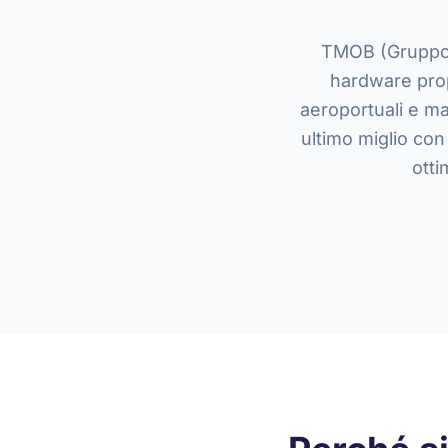
TMOB (Gruppo So
hardware prop
aeroportuali e ma
ultimo miglio co
otti