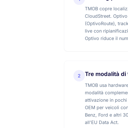
TMOB copre localizz
CloudStreet. Optivo 
(OptivoRoute), trac
live con ripianifica
Optivo riduce il nume
Tre modalità di
2
TMOB usa hardware pr
modalità complement
attivazione in poch
OEM per veicoli con
Benz, Ford e altri 3
all'EU Data Act.