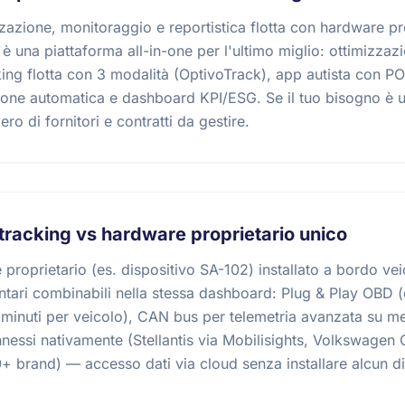
azione, monitoraggio e reportistica flotta con hardware pro
è una piattaforma all-in-one per l'ultimo miglio: ottimizzaz
king flotta con 3 modalità (OptivoTrack), app autista con P
zione automatica e dashboard KPI/ESG. Se il tuo bisogno è u
ro di fornitori e contratti da gestire.
 tracking vs hardware proprietario unico
oprietario (es. dispositivo SA-102) installato a bordo veic
ari combinabili nella stessa dashboard: Plug & Play OBD (d
i minuti per veicolo), CAN bus per telemetria avanzata su m
nessi nativamente (Stellantis via Mobilisights, Volkswage
0+ brand) — accesso dati via cloud senza installare alcun di