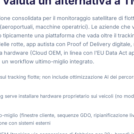
i valuta un'alternativa a
e consolidata per il monitoraggio satellitare di flott
i (aeroportuali, macchine operatrici). Le aziende che 
o tipicamente una piattaforma che vada oltre il trac
elle rotte, app autista con Proof of Delivery digitale,
hardware (Cloud OEM, in linea con l'EU Data Act app
un workflow ultimo-miglio integrato.
ul tracking flotte; non include ottimizzazione AI dei percor
king serve installare hardware proprietario sui veicoli (no m
o-miglio (finestre cliente, sequenze GDO, ripianificazione li
one con sistemi esterni