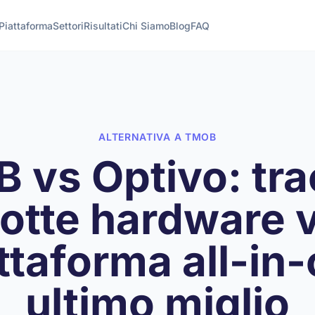
Piattaforma
Settori
Risultati
Chi Siamo
Blog
FAQ
ALTERNATIVA A TMOB
 vs Optivo: tra
lotte hardware 
ttaforma all-in
ultimo miglio