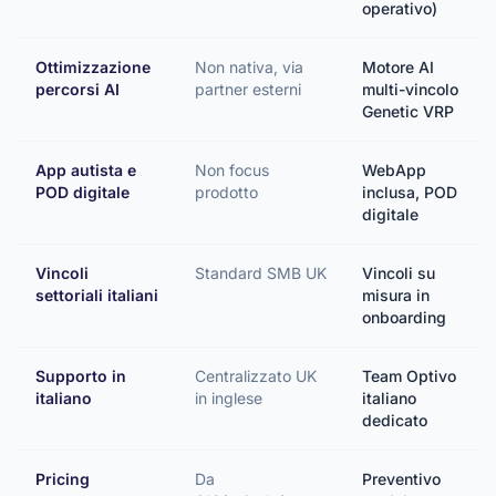
operativo)
Ottimizzazione
Non nativa, via
Motore AI
percorsi AI
partner esterni
multi-vincolo
Genetic VRP
App autista e
Non focus
WebApp
POD digitale
prodotto
inclusa, POD
digitale
Vincoli
Standard SMB UK
Vincoli su
settoriali italiani
misura in
onboarding
Supporto in
Centralizzato UK
Team Optivo
italiano
in inglese
italiano
dedicato
Pricing
Da
Preventivo